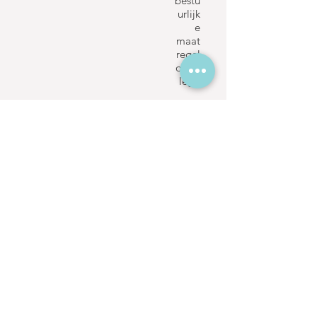
bestu
urlijk
e
maat
regel
opge
legd
Verkavelingsvergunning
N.v.t.
Bouwvergunning
N.v.t.
P-score
D
G-score
D