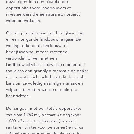
deze eigendom een uitstekende 
opportuniteit voor landbouwers of 
investeerders die een agrarisch project 
willen ontwikkelen.
Op het perceel staan een bedrijfswoning 
en een vergunde landbouwhangaar. De 
woning, erkend als landbouw- of 
bedrijfswoning, moet functioneel 
verbonden blijven met een 
landbouwactiviteit. Hoewel ze momenteel 
toe is aan een grondige renovatie en onder 
de renovatieplicht valt, biedt dit de ideale 
kans om ze volledig naar eigen smaak en 
volgens de noden van de uitbating te 
herinrichten.
De hangaar, met een totale oppervlakte 
van circa 1.250 m², bestaat uit ongeveer 
1.080 m² op het gelijkvloers (inclusief 
sanitaire ruimtes voor personeel) en circa 
170 m² aan kantoren met keuken op de 