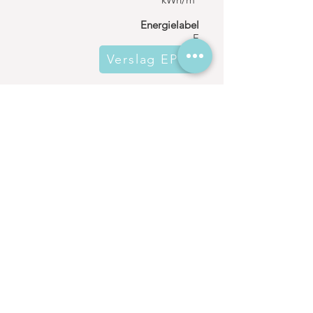
Energielabel
F
Verslag EPC
Wettelijke
informatieplicht
Stedenbouwkundige bestemming
Stedenbouwkundige inlichtingen in
aanvraag
Recht van voorkoop
Stedenbouwkundige
inlichtingen in
aanvraag
Dagvaarding voor
stedenbouwkundige
overtreding