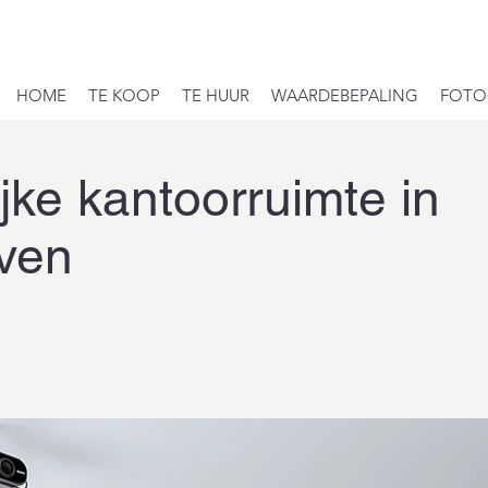
HOME
TE KOOP
TE HUUR
WAARDEBEPALING
FOTOG
ijke kantoorruimte in
ven