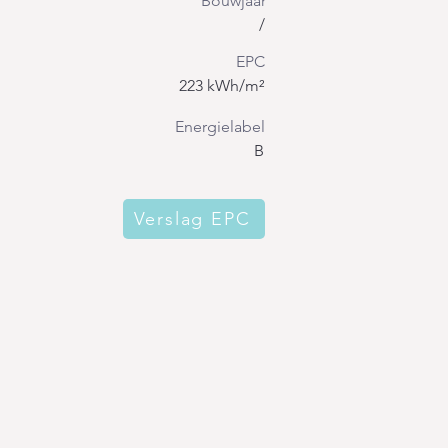
Bouwjaar
/
EPC
223 kWh/m²
Energielabel
B
Verslag EPC